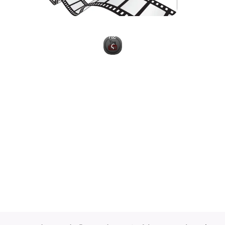
μ
πε
ς