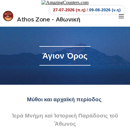
27-07-2026 (π.η)
/
09-08-2026 (ν.η)
Athos Zone - Αθωνική
Ζώνη.
Αθωνική Ζώνη
Άγιον Όρος
Μύθοι και αρχαϊκή περίοδος
Ἱερὰ Μνήμη καὶ Ἱστορικὴ Παράδοσις τοῦ
Ἄθωνος