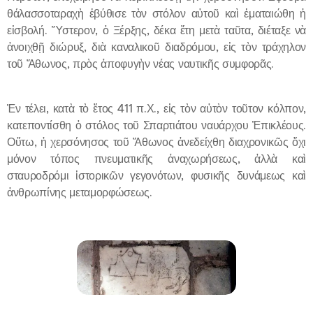
θάλασσοταραχὴ ἐβύθισε τὸν στόλον αὐτοῦ καὶ ἐματαιώθη ἡ
εἰσβολή. Ὕστερον, ὁ Ξέρξης, δέκα ἔτη μετὰ ταῦτα, διέταξε νὰ
ἀνοιχθῇ διώρυξ, διὰ καναλικοῦ διαδρόμου, εἰς τὸν τράχηλον
τοῦ Ἄθωνος, πρὸς ἀποφυγὴν νέας ναυτικῆς συμφορᾶς.
Ἐν τέλει, κατὰ τὸ ἔτος 411 π.Χ., εἰς τὸν αὐτὸν τοῦτον κόλπον,
κατεποντίσθη ὁ στόλος τοῦ Σπαρτιάτου ναυάρχου Ἐπικλέους.
Οὕτω, ἡ χερσόνησος τοῦ Ἄθωνος ἀνεδείχθη διαχρονικῶς ὄχι
μόνον τόπος πνευματικῆς ἀναχωρήσεως, ἀλλὰ καὶ
σταυροδρόμι ἱστορικῶν γεγονότων, φυσικῆς δυνάμεως καὶ
ἀνθρωπίνης μεταμορφώσεως.