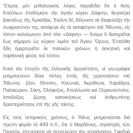
Ἕτερος μὲν μυθολογικὸς λόγος παραδίδει ὅτι ὁ θεὸς
Ἀπόλλων ἐπεθύμησε τὴν ἁγνὴν κόρην Δάφνην, θυγατέρα
βασιλέως τῆς Ἀρκαδίας. Ἐκείνη δέ, θέλουσα νὰ διαφυλάξῃ τὴν
σωφροσύνην της, κατέφυγε εἰς τὸ καταφύγιον τοῦ Ἄθωνος, εἰς
τόπον καλούμενον ἀπὸ τότε «Δάφνη» — ὄνομα ὃ διατηρεῖται
ἕως σήμερον ὡς κύριον λιμάνι τοῦ Ἁγίου Ὄρους. Ἐνταῦθα
ἤδη ἐμαρτυρεῖτο ἐκ παλαιῶν χρόνων ἡ ἀσκητικὴ καὶ
παρθενικὴ φύσις τοῦ τόπου.
Κατὰ τὴν ἐποχὴν τῆς ἑλληνικῆς ἀρχαιότητος, οἱ γεωγράφοι
μνημονεύουν δέκα πόλεις ἐντός τῆς χερσονήσου τοῦ
Ἄθωνος· Δίον, Θύσσος, Κλεωναί, Ἀκρόθωοι, Χαράδρια,
Παλαιώριον, Σάνη, Ὀλόφυξος, Ἀπολλωνία καὶ Οὐρανούπολις·
ἀποδείξεις ζώσης κατοικήσεως καὶ ἀνθρωπίνης
δραστηριότητος ἐπὶ τῆς γῆς ταύτης.
Εἰς τοὺς ἱστορικοὺς χρόνους, ὁ Ἄθως μνημονεύεται διὰ
πρώτη φοράν τὸ 493 π.Χ., ὅτε ὁ Μαρδόνιος, στρατηγὸς τῶν
Περσῶν, ἐπεχείρησε νὰ περιπλεύσῃ τὴν χερσόνησον. Σφοδρὰ